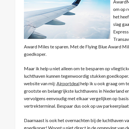
AwardMil
om op re
het heef
slag ga
Express 
Transavi
Award Miles te sparen. Met de Flying Blue Award Mile
goedkoper.
Maar ik help u niet alleen om te besparen op vliegtick
luchthaven kunnen tegenwoordig stukken goedkoper. 
website van mij:
Airportdeal
help ik u ook graag om te
grootste en belangrijkste luchthavens in Nederland e
vervolgens eenvoudig met elkaar vergelijken op basis 
vertrekterminal. Bespaar dus ook op uw parkeerplaats
Daarnaast is ook het overnachten bij de luchthaven 
goedkoper! Woont u niet direct in de omgeving van de 