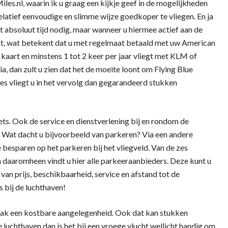
es.nl, waarin ik u graag een kijkje geef in de mogelijkheden
latief eenvoudige en slimme wijze goedkoper te vliegen. En ja
t absoluut tijd nodig, maar wanneer u hiermee actief aan de
at, wat betekent dat u met regelmaat betaald met uw American
kaart en minstens 1 tot 2 keer per jaar vliegt met KLM of
a, dan zult u zien dat het de moeite loont om Flying Blue
s vliegt u in het vervolg dan gegarandeerd stukken
ets. Ook de service en dienstverlening bij en rondom de
Wat dacht u bijvoorbeeld van parkeren? Via een andere
 besparen op het parkeren bij het vliegveld. Van de zes
n daaromheen vindt u hier alle parkeeraanbieders. Deze kunt u
van prijs, beschikbaarheid, service en afstand tot de
 bij de luchthaven!
vaak een kostbare aangelegenheid. Ook dat kan stukken
luchthaven dan is het bij een vroege vlucht wellicht handig om